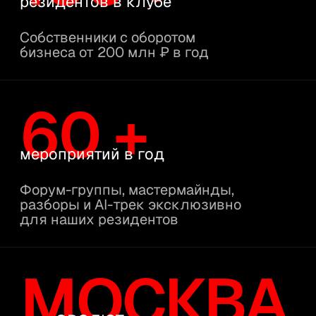
МОСКВА
дом ЭВОЛЮТ
Физическое пространство
сообщества
ОТБОР
по критериям
Масштаб бизнеса, роль в компании
и готовность усиливать других
СОВЕТ
единомышлеников
Предприниматели и партнеры,
которые задают уровень
диалога внутри клуба