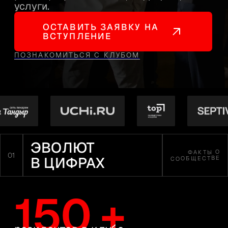
ЭВОЛЮТ
ФАКТЫ О
01
В ЦИФРАХ
СООБЩЕСТВЕ
150 +
резидентов в клубе
Собственники с оборотом
бизнеса от 200 млн ₽ в год
60 +
мероприятий в год
Форум-группы, мастермайнды,
разборы и AI-трек эксклюзивно
для наших резидентов