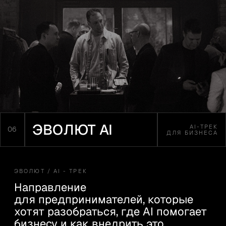
О НАС
КАК МЫ
09
РАЗВИВАЛИСЬ
ЭВОЛЮТ / О НАС
Как появился ЭВОЛЮТ
и как он устроен изнутри
История создания, философия, пять
направлений работы и команда
клуба. Все о том, как устроен
ЭВОЛЮТ — и почему это не клуб
в привычном смысле.