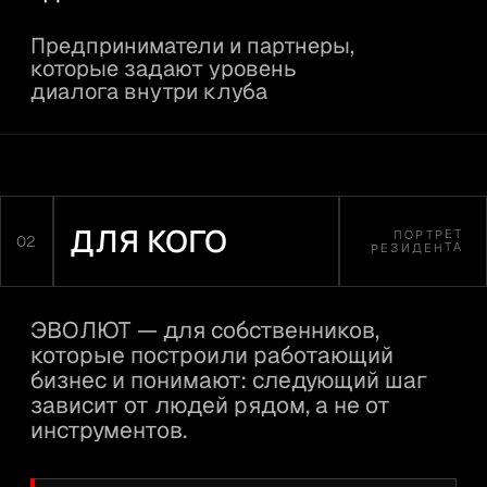
02/
Для тех, кто хочет
говорить о бизнесе
честно
О деньгах, ошибках, слабых
местах и сложных решениях.
Без необходимости
выглядеть успешнее,
чем есть.
Чтобы не быть
в одиночестве там,
где настоящий разговор
редкость.
03/
Для тех, кому важны
прочные связи,