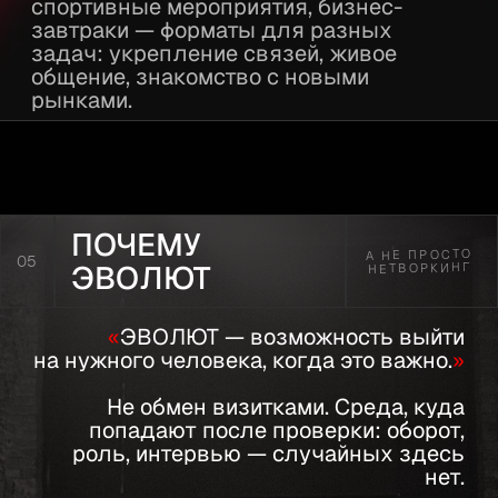
ОТЗЫВЫ
ОПЫТ
08
РЕЗИДЕНТОВ
УЧАСТНИКОВ
В ЭВОЛЮТ предприниматели
приходят за решениями конкретных
задач.
Мы попросили резидентов
рассказать об ЭВОЛЮТ своими
словами. О форматах, которые
выбрали, — форум-группах,
мастермайндах, встречах — и о том,
что изменилось после вступления.