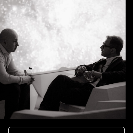
ПОДАТЬ ЗАЯВКУ
12
РЕЗИДЕНТСТВО
МЫ НЕ ВЕРИМ В ЧУДЕСА, МЫ ВЕРИМ
ДРУГ В ДРУГА · ЭВОЛЮТ
Следующий
шаг
— ЭВОЛЮТ
Оставьте заявку — команда
свяжется, чтобы понять ваш запрос
и рассказать, чем клуб может быть
полезен.