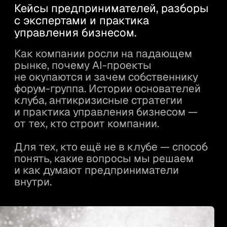
04
ИНТЕРВЬЮ
Интервью с CEO ЭВОЛЮТ
Финальный разговор
с Викторией Иконниковой —
о ценностях и ожиданиях обеих
сторон. Отбор работает в обе
стороны.
05
ВСТУПЛЕНИЕ
Онбординг
Юридическое оформление, знакомство
с сообществом, назначение бадди,
добавление в закрытые чаты и встреча
с Михаилом Кучментом.