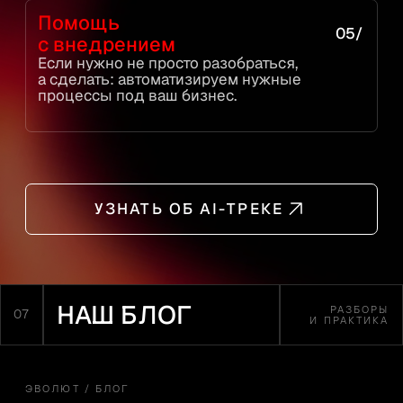
02
ЗНАКОМСТВО
Собеседование
Разговор о вашем бизнесе,
запросе и ожиданиях от клуба.
03
ПРОВЕРКА
Проверка СБ
Клуб работает в условиях полной
конфиденциальности. Каждый
кандидат проходит проверку службой
безопасности — это стандарт для всех
участников.