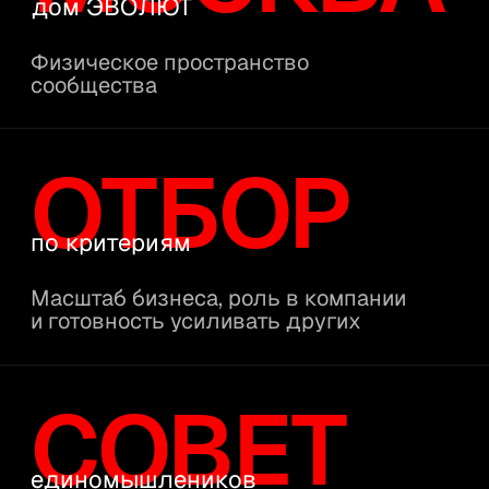
ДЛЯ КОГО
ПОРТРЕТ
02
РЕЗИДЕНТА
ЭВОЛЮТ — для собственников,
которые построили работающий
бизнес и понимают: следующий шаг
зависит от людей рядом, а не от
инструментов.
01/
Для предпринимателей
на этапе усложнения
бизнеса
Есть команда, клиенты, продукт.
Появились другие вопросы:
стратегия, управляемость, роль
собственника — то, с чем команда
не поможет.
Чтобы принимать решения на
уровне собственника — с теми,
кто прошёл тот же этап.