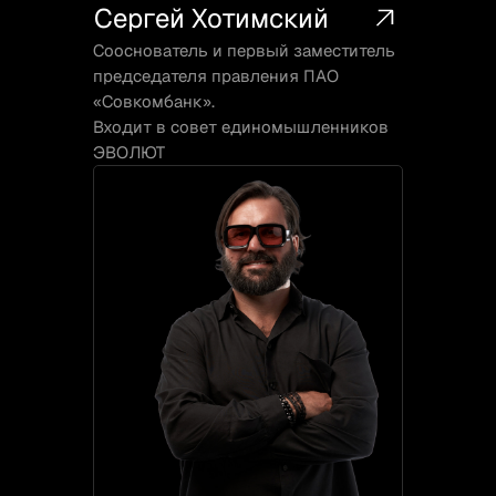
встречи
Сергей Хотимский
Ключевые клубные события
Сооснователь и первый заместитель
с основателями, советом
единомышленников и приглашенными
председателя правления ПАО
гостями.
«Совкомбанк».
Входит в совет единомышленников
05
Бизнес-
ЭВОЛЮТ
выезды
Бизнес-туры, семейные форматы
и тематические поездки. В дороге
предприниматели видят новые рынки
и договариваются о том, о чем
не договариваются в переговорных.
06
Другие
форматы
Семейный день, неформальные
встречи, ежегодная конференция,
спортивные мероприятия, бизнес-
завтраки — форматы для разных
задач: укрепление связей, живое
общение, знакомство с новыми