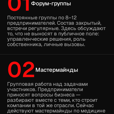
Библиотека
02/
кейсов
Российские компании и реальные
цифры. Никаких «AI ускорил продажи»
без доказательств.
Воркшопы
03/
и практикумы
Онлайн и офлайн, до 8 часов, с разбором
под вашу отрасль.
Закрытый чат
04/
24/7
Предприниматели, которые делятся тем,
что работает и что нет.
Помощь
05/
с внедрением
Если нужно не просто разобраться,
а сделать: автоматизируем нужные
процессы под ваш бизнес.