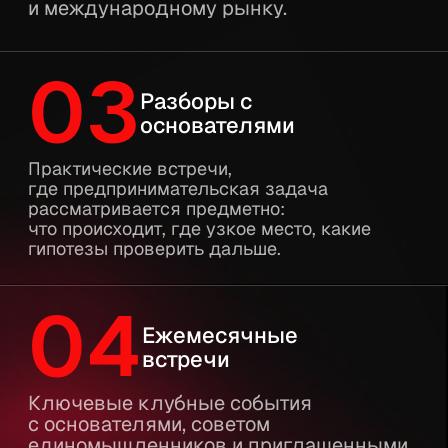
УЗНАТЬ ОБ AI-ТРЕКЕ
НАШ БЛОГ
РАЗБОРЫ
07
И ПРАКТИКА
ЭВОЛЮТ / БЛОГ
Кейсы предпринимателей, разборы
с экспертами и практика
управления бизнесом.
Как компании росли на падающем
рынке, почему AI-проекты
не окупаются и зачем собственнику
форум-группа. Истории основателей
клуба, антикризисные стратегии
и практика управления бизнесом —
от тех, кто строит компании.
Для тех, кто ещё не в клубе — способ
понять, какие вопросы мы решаем
и как думают предприниматели
внутри.