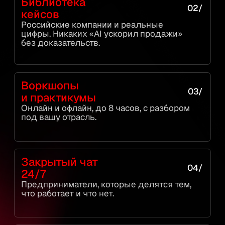
КАК ВСТУПИТЬ
ПЯТЬ
11
ШАГОВ
01
ЗАЯВКА
Заполнить форму
Заполняете форму на сайте —
команда связывается в течение
дня.