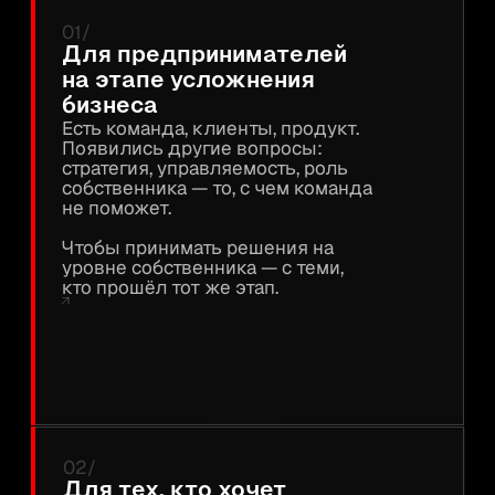
а не случайные контакты
Не обмен визитками и
знакомства «на всякий случай».
Доступ к предпринимателям, с
которыми появляются
партнерства и решения.
Чтобы находить партнеров
и ресурсы под конкретные
задачи — не случайно.»
04/
Для тех, кто
растет через
среду.
В ЭВОЛЮТ
предприниматели влияют
друг на друга через опыт
— не через совет.
Чтобы расти через людей,
а не только через
инструменты.