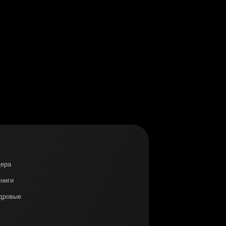
дера
книги
адровые