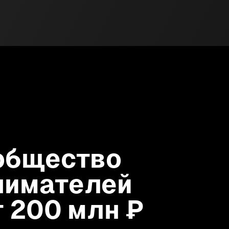
общество
нимателей
т 200 млн ₽