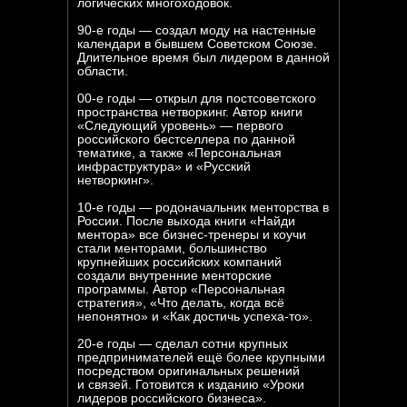
логических многоходовок.
90-е годы — создал моду на настенные
календари в бывшем Советском Союзе.
Длительное время был лидером в данной
области.
00-е годы — открыл для постсоветского
пространства нетворкинг. Автор книги
«Следующий уровень» — первого
российского бестселлера по данной
тематике, а также «Персональная
инфраструктура» и «Русский
нетворкинг».
10-е годы — родоначальник менторства в
России. После выхода книги «Найди
ментора» все бизнес-тренеры и коучи
стали менторами, большинство
крупнейших российских компаний
создали внутренние менторские
программы. Автор «Персональная
стратегия», «Что делать, когда всё
непонятно» и «Как достичь успеха-то».
20-е годы — сделал сотни крупных
предпринимателей ещё более крупными
посредством оригинальных решений
и связей. Готовится к изданию «Уроки
СЕЗОН: ЗИМА
12-02
2026 - 2027
лидеров российского бизнеса».