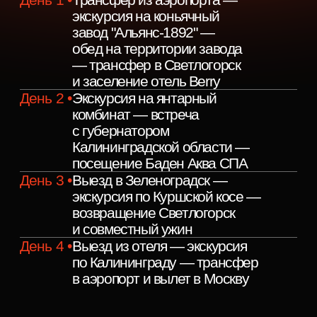
завод «Альянс-1892»
Обед на территории
завода
Экскурсия на Калининградский
янтарный комбинат
Экскурсия по Куршской косе
Посещение СПА-комплекса
Баден Аква