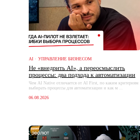
AI
УПРАВЛЕНИЕ БИЗНЕСОМ
Не «внедрить AI», а переосмыслить
процессы: два подхода к автоматизации
Чем AI Native отличается от AI First, по каким критериям
выбирать процессы для автоматизации и как м ...
06.08.2026