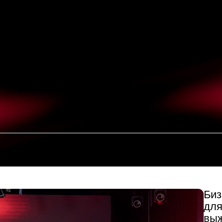
Бизнес-клубы 
для общения 
выживания
Бизнес-клуб в 202
ошибок и дает дос
одиночкам