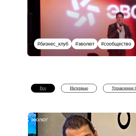
#бизнес_клуб
#эволют
#сообщество
Все
Интервью
Управление 