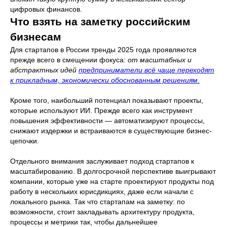
цифровых финансов.
Что взять на заметку российским
бизнесам
Для стартапов в России тренды 2025 года проявляются
Записаться
прежде всего в смещении фокуса:
от масштабных и
на интервью
абстрактных идей
предприниматели всё чаще переходят
к прикладным, экономически обоснованным решениям.
Заполните форму, чтобы записаться
на предварительное интервью
Кроме того, наибольший потенциал показывают проекты,
которые используют ИИ. Прежде всего как инструмент
повышения эффективности — автоматизируют процессы,
снижают издержки и встраиваются в существующие бизнес-
цепочки.
Отдельного внимания заслуживает подход стартапов к
масштабированию. В долгосрочной перспективе выигрывают
компании, которые уже на старте проектируют продукты под
работу в нескольких юрисдикциях, даже если начали с
локального рынка. Так что стартапам на заметку: по
возможности, стоит закладывать архитектуру продукта,
процессы и метрики так, чтобы дальнейшее