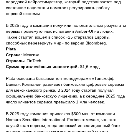
передовой нейростимулятор, который подстраивается под
состояние пациента и помогает регулировать работу
нервной системы.
В 2025 году в компании получили положительные результаты
первых промежуточных испытаний Amber-UI на людях.
Также стартап вошёл в список «25 стартапов Европы,
способных перевернуть мир» по версии Bloomberg.
Plata
Страна:
Мексика
Отрасль:
FinTech
Сумма привлечённых инвестиций:
$1,6 млрд
Plata основана бывшими топ-менеджерами «Тинькофф
Банка». Компания развивает банковские цифровые сервисы
для мексиканского рынка. В 2024 году стартап получил
официальную банковскую лицензию, а к середине 2025 года
Виктория
число клиентов сервиса превысило 1 млн человек.
Иконникова
Управляющий
В 2025 году компания привлекла $500 млн от компании
партнер ЭВОЛЮТ
Nomura Securities International. Forbes отмечает, что этот
случай стал первым, когда японский инвестиционный банк
вложил такую крупную сумму в мексиканский сектор