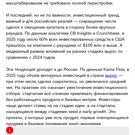
масштабирование не требовало полной перестройки.
Оборот компании в год, млн рублей
Рассматриваем предпринимателей с годовым
И последний, но не по важности, инвестиционный тренд,
оборотом от 200 миллионов рублей.
важный и для российских реалий — сокращение числа
сделок и смещение капитала в сторону более крупных
раундов. По данным аналитики CB Insights и Crunchbase, в
Ваша роль
2025 году около 60% всех инвестированных средств в США
Собственник
пришлось на компании с раундами от $100 млн и выше. А
медианный размер вложений на ранних стадиях вырос по
СЕО
сравнению с 2024 годом.
Топ-менеджер
Свой вариант
Эта тенденция доходит и до России. По данным Kama Flow, в
2025 году объём венчурных инвестиций в стране
вырос
—
Я подтверждаю, что ознакомлен (а) и принимаю
при этом число сделок сократилось, но увеличился средний
условия
Пользовательского соглашения
чек. На практике это означает ужесточение инвестиционного
Даю согласие на
обработку моих персональных
отбора: стартапам всё сложнее привлекать финансирование
данных
без работающего продукта и базовых метрик. Инвесторы
Согласен (а)
на получение рекламных
и информационных рассылок
чаще делают ставку не на стадию идеи, а на стартапы,
находящиеся между стадиями seed и early growth. Это
проекты, у которых уже есть продукт, первые повторяющиеся
Отправить заявку
продажи и базовое понимание юнит-экономики.