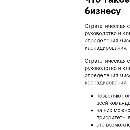
бизнесу
Стратегическая с
руководство и к
определения мисс
каскадирования.
Стратегическая с
руководство и к
определения мисс
каскадирования.
позволяют
о
всей команд
на них можно
приоритеты 
это возможно