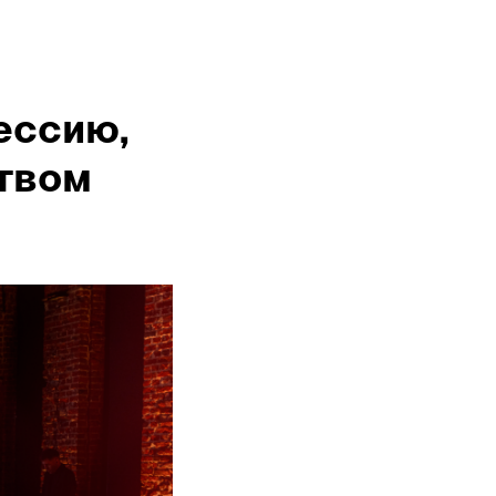
ессию,
твом