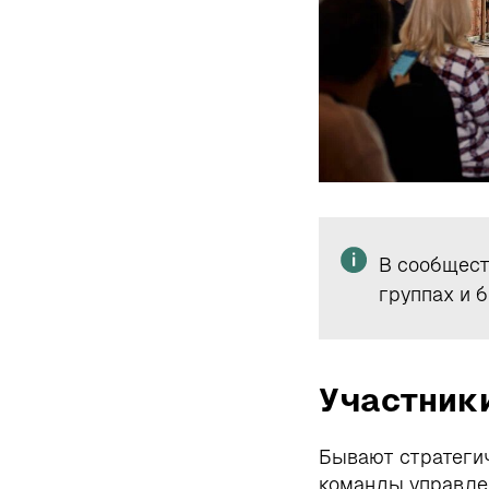
В сообщест
группах и 
Участник
Бывают стратегич
команды управле