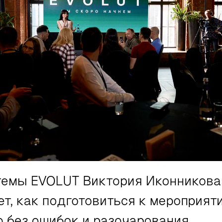
темы EVOLUT Виктория Иконникова
т, как подготовиться к мероприят
о без ошибок и разочарования.