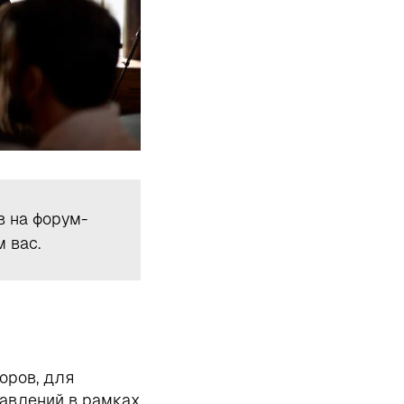
 на форум-
 вас.
оров, для
авлений в рамках