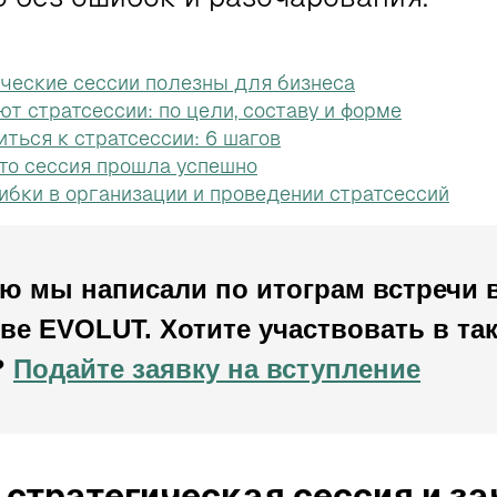
ические сессии полезны для бизнеса
т стратсессии: по цели, составу и форме
иться к стратсессии: 6 шагов
что сессия прошла успешно
бки в организации и проведении стратсессий
ью мы написали по итограм встречи 
ве EVOLUT. Хотите участвовать в та
?
Подайте заявку на вступление
 стратегическая сессия и за