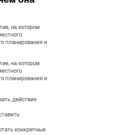
ие, на котором
местного
го планирования и
ие, на котором
местного
го планирования и
вать действия
ставить
отать конкретные