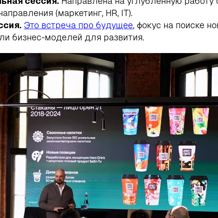
ьная сессия.
Направлена на углубленную работу 
аправления (маркетинг, HR, IT).
ссия.
Это встреча про будущее
, фокус на поиске н
ли бизнес-моделей для развития.