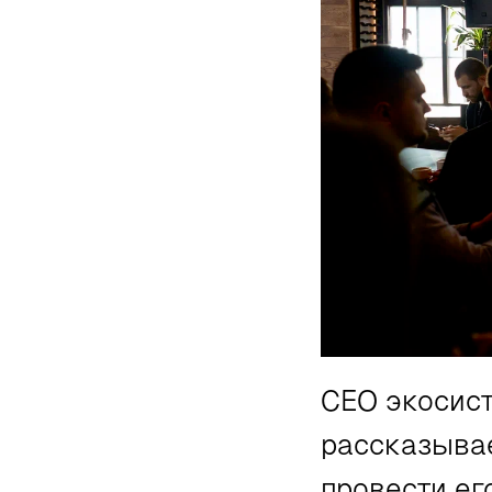
CEO экосис
рассказывае
провести ег