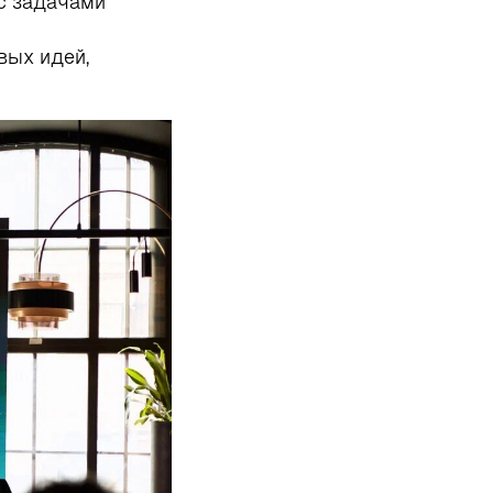
с задачами
овых идей,