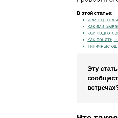
В этой статье:
чем стратег
какими бываю
как подготов
как понять, 
типичные оши
Эту стат
сообщест
встречах
Что такое