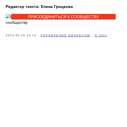
Редактор текста: Елена Грицкова
ПРИСОЕДИНИТЬСЯ К СООБЩЕСТВУ
2026-06-26 14:14
УПРАВЛЕНИЕ БИЗНЕСОМ
О НАС
Записаться
на интервью
Заполните форму, чтобы записаться
на предварительное интервью